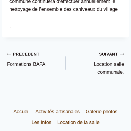
commune continuera d’effectuer annuellement le
nettoyage de l’ensemble des caniveaux du village
.
Navigation
PRÉCÉDENT
SUIVANT
Formations BAFA
Location salle
de
communale.
l’article
Accueil
Activités artisanales
Galerie photos
Les infos
Location de la salle