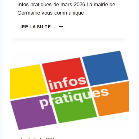
S
Infos pratiques de mars 2026 La mairie de
Germaine vous communique :
I
LIRE LA SUITE …
N
F
O
S
D
E
M
A
R
S
2
0
2
6