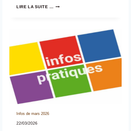
F
LIRE LA SUITE …
I
N
D
E
S
T
R
A
V
A
U
X
D
E
V
O
I
Infos de mars 2026
R
I
22/03/2026
E