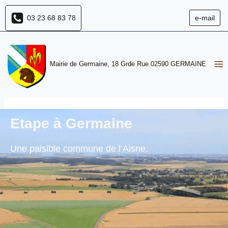
Aller
03 23 68 83 78
e-mail
au
contenu
Mairie de Germaine, 18 Grde Rue 02590 GERMAINE
Etape à Germaine
Une paisible commune de l’Aisne.