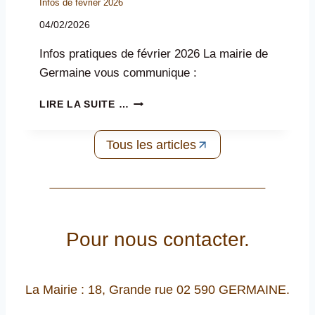
Infos de février 2026
04/02/2026
Infos pratiques de février 2026 La mairie de
Germaine vous communique :
I
LIRE LA SUITE …
N
F
Tous les articles
O
S
D
E
F
É
Pour nous contacter.
V
R
I
E
La Mairie : 18, Grande rue 02 590 GERMAINE.
R
2