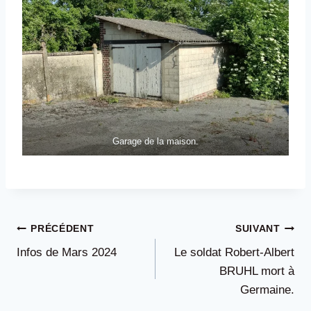
Garage de la maison.
Navigation
PRÉCÉDENT
SUIVANT
Infos de Mars 2024
Le soldat Robert-Albert
de
BRUHL mort à
Germaine.